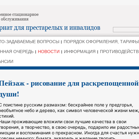
ТО-ЗАДАВАЕМЫЕ ВОПРОСЫ
ПОРЯДОК ОФОРМЛЕНИЯ, ТАРИФЫ
ННАЯ ОЧЕРЕДЬ
НОВОСТИ
ИНФОРМАЦИЯ
ПРОТИВОДЕЙСТВ
АНСИИ
Пейзаж - рисование для раскрепощенной
души!
С поистине русским размахом: бескрайнее поле у предгорья,
необъятное небо и дерево, как символ человеческой жизни меж
стихий.
Наши проживающие вложили свои лучшие качества в свои
творения, а творчество, в свою очередь, подарило им радостны
эмоции и воспоминания о прекрасном. Иногда для счастья нуж
совсем немного: бумага, акварель и желание творить.