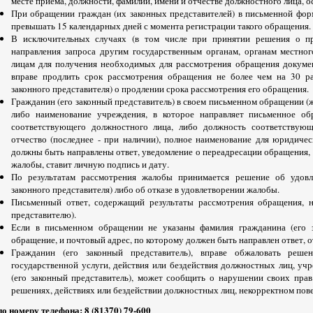
месте приема, должности, фамилии, имени и отчестве должностного лица, 
При обращении граждан (их законных представителей) в письменной фор
превышать 15 календарных дней с момента регистрации такого обращения.
В исключительных случаях (в том числе при принятии решения о пр
направления запроса другим государственным органам, органам местн
лицам для получения необходимых для рассмотрения обращения докуме
вправе продлить срок рассмотрения обращения не более чем на 30 ра
законного представителя) о продлении срока рассмотрения его обращения.
Гражданин (его законный представитель) в своем письменном обращении (ж
либо наименование учреждения, в которое направляет письменное об
соответствующего должностного лица, либо должность соответствующ
отчество (последнее - при наличии), полное наименование для юридичес
должны быть направлены ответ, уведомление о переадресации обращения, и
жалобы, ставит личную подпись и дату.
По результатам рассмотрения жалобы принимается решение об удовл
законного представителя) либо об отказе в удовлетворении жалобы.
Письменный ответ, содержащий результаты рассмотрения обращения, н
представителю).
Если в письменном обращении не указаны фамилия гражданина (его за
обращение, и почтовый адрес, по которому должен быть направлен ответ, о
Гражданин (его законный представитель), вправе обжаловать реше
государственной услуги, действия или бездействия должностных лиц, уч
(его законный представитель), может сообщить о нарушении своих прав
решениях, действиях или бездействии должностных лиц, некорректном пов
по номеру телефона: 8 (81370) 79-600