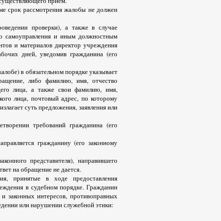
осуществляющего прием.
ме срок рассмотрения жалобы не должен
оведении проверки), а также в случае
ого самоуправления и иным должностным
нтов и материалов директор учреждения
бочих дней, уведомив гражданина (его
алобе) в обязательном порядке указывает
ращение, либо фамилию, имя, отчество
его лица, а также свои фамилию, имя,
кого лица, почтовый адрес, по которому
злагает суть предложения, заявления или
етворении требований гражданина (его
аправляется гражданину (его законному
конного представителя), направившего
твет на обращение не дается.
ния, принятые в ходе предоставления
реждения в судебном порядке. Гражданин
 и законных интересов, противоправных
едении или нарушении служебной этики: