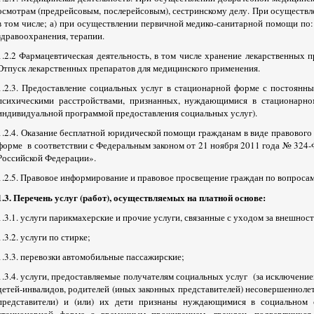
осмотрам (предрейсовым, послерейсовым), сестринскому делу. При осуществ
в том числе; а) при осуществлении первичной медико-санитарной помощи по
здравоохранения, терапии.
1.2.2 Фармацевтическая деятельность, в том числе хранение лекарственных 
Отпуск лекарственных препаратов для медицинского применения.
1.2.3. Предоставление социальных услуг в стационарной форме с постоянн
психическими расстройствами, признанных, нуждающимися в стационарно
индивидуальной программой предоставления социальных услуг).
1.2.4. Оказание бесплатной юридической помощи гражданам в виде правового
форме в соответствии с Федеральным законом от 21 ноября 2011 года № 324
Российской Федерации».
1.2.5. Правовое информирование и правовое просвещение граждан по вопроса
1.3. Перечень услуг (работ), осуществляемых на платной основе:
1.3.1. услуги парикмахерские и прочие услуги, связанные с уходом за внешнос
1.3.2. услуги по стирке;
1.3.3. перевозки автомобильные пассажирские;
1.3.4. услуги, предоставляемые получателям социальных услуг (за исключение
детей-инвалидов, родителей (иных законных представителей) несовершеннолет
представители) и (или) их дети признаны нуждающимися в социальном 