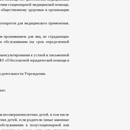
лении стационарной медицинской помощи,
: общественному здоровью и организации
препаратов для медицинского применения.
ым проживанием для лиц, не страдающих
м обслуживании (на срок определенной
 консультирования в устной и письменной
-ФЗ «О бесплатной юридической помощи в
м деятельности Учреждения.
тью;
м несовершеннолетних детей, в том числе
них детей, если родители (иные законные
обслуживании в полустационарной или